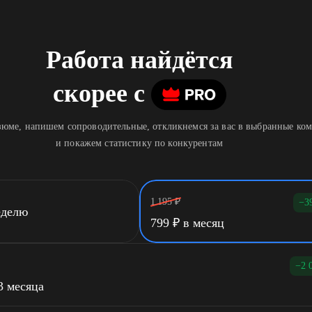
Работа найдётся
скорее
c
юме, напишем сопроводительные, откликнемся за вас в выбранные ко
и покажем статистику по конкурентам
1 195
₽
−3
еделю
799
₽
в месяц
−2 
3 месяца