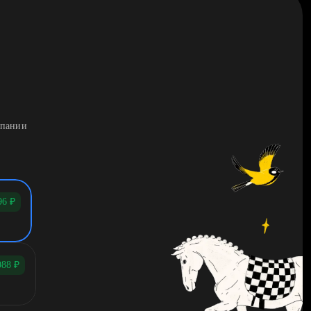
мпании
96
₽
088
₽