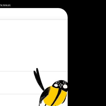
ткликах