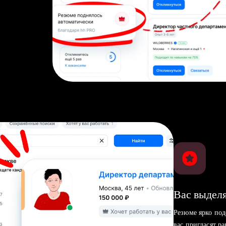
Вас выделя
Резюме ярко под
вас пригласят р