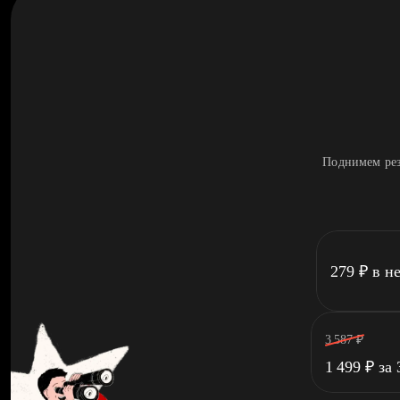
Поднимем рез
279
₽
в н
3 587
₽
1 499
₽
за 