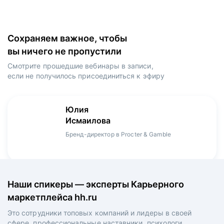
Сохраняем важное, чтобы
вы ничего не пропустили
Смотрите прошедшие вебинары в записи,
если не получилось присоединиться к эфиру
Игорь
Даниил
Юлия
Мария
Денис
Зуриев
Харламов
Исмаилова
Оборина
Мерзлов
Руководитель ИТ-проектов, международный
Head Product Manager в Ozon / ex-Huawei,
Бренд-директор в Procter & Gamble
Менеджер продукта в hh.ru
Креативный директор в XReady Lab, ex-КРОК
аэропорт Шереметьево, ex-Лукойл
Playrix
Наши спикеры — эксперты Карьерного
маркетплейса hh.ru
Это сотрудники топовых компаний и лидеры в своей
сфере, профессиональные наставники, психологи,