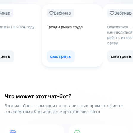
Вебинар
Вебинар
ду
Тренды рынка труда
Обнуляться — не страшно:
как уволиться с нелюбимой
работы и перейти в новую
сферу
смотреть
смотреть
Что может этот чат-бот?
Этот чат-бот — помощник в организации прямых эфиров
с экспертами Карьерного маркетплейса hh.ru