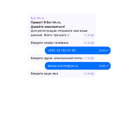
Бот-hh.ru
Привет! Я бот hh.ru.
Давайте знакомиться!
Для регистрации отправьте нам ваши
данные. Всего три шага :)
12:20
Введите номер телефона.
12:20
+935 33 763 01 95
12:20
Введите адрес электронной почты
12:20
alesya-pochta@ya.ru.
12:20
Введите ваше имя
12:20
Алеся
12:20