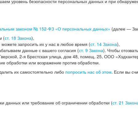
аем уровень безопасности персональных данных и при обнаружени
альным законом №
152-ФЗ
«О персональных данных»
(далее — Зак
м (
ст. 18 Закона
),
можете запросить их у нас в любое время (
ст. 14 Закона
),
абатываем данные с вашего согласия (
ст. 9 Закона
). Чтобы отозват
верской, 2-я Брестская улица, дом 48, помещ. 25, ООО «Хэдханте
ние обработки или возражение против обработки.
далить их самостоятельно либо
попросить нас об этом
. Если вы сч
ки данных или требование об ограничении обработки (
ст. 21 Закон