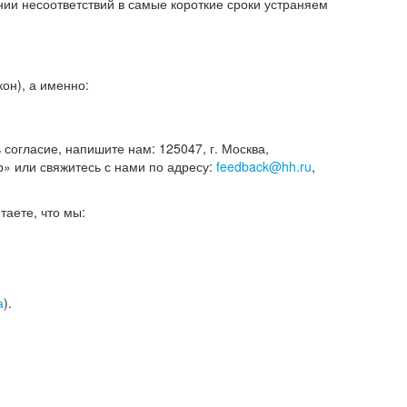
и несоответствий в самые короткие сроки устраняем
он), а именно:
ь согласие, напишите нам: 125047, г. Москва,
р» или свяжитесь с нами по адресу:
feedback@hh.ru
,
итаете, что мы:
а
).