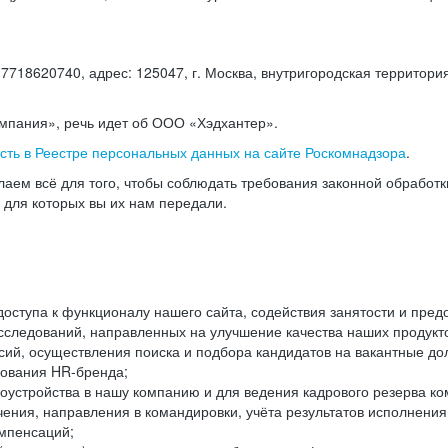
18620740, адрес: 125047, г. Москва, внутригородская территория
омпания», речь идет об ООО «Хэдхантер».
есть в Реестре персональных данных на сайте Роскомнадзора
.
аем всё для того, чтобы соблюдать требования законной обработ
, для которых вы их нам передали.
ступа к функционалу нашего сайта, содействия занятости и пред
следований, направленных на улучшение качества наших продуктов
ий, осуществления поиска и подбора кандидатов на вакантные дол
ования HR-бренда;
оустройства в нашу компанию и для ведения кадрового резерва ко
чения, направления в командировки, учёта результатов исполнени
омпенсаций;