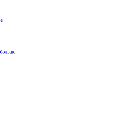
ре
 больше