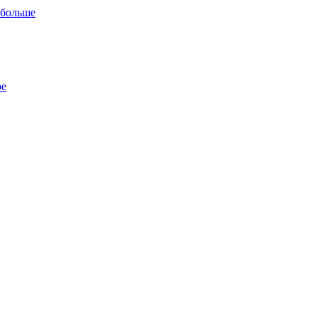
 больше
ре