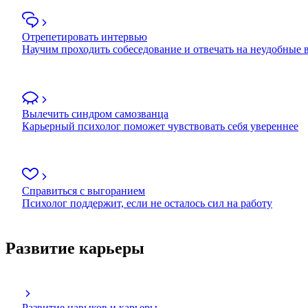
Отрепетировать интервью
Научим проходить собеседование и отвечать на неудобные
Вылечить синдром самозванца
Карьерный психолог поможет чувствовать себя увереннее
Справиться с выгоранием
Психолог поддержит, если не осталось сил на работу
Развитие карьеры
Развитие навыков и карьеры