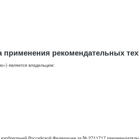
а применения рекомендательных тех
о») является владельцем:
е изобретений Российской Федерации за № 2711717 рекомендатель