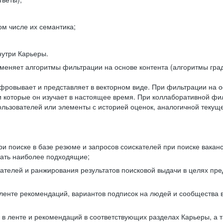
ом числе их семантика;
нутри Карьеры.
еняет алгоритмы фильтрации на основе контента (алгоритмы град
фровывает и представляет в векторном виде. При фильтрации на о
ли которые он изучает в настоящее время. При коллаборативной ф
льзователей или элементы с историей оценок, аналогичной текущ
и поиске в базе резюме и запросов соискателей при поиске вакан
рать наиболее подходящие;
одателей и ранжирования результатов поисковой выдачи в целях п
 ленте рекомендаций, вариантов подписок на людей и сообщества 
 в ленте и рекомендаций в соответствующих разделах Карьеры, а