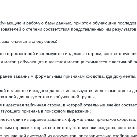
бучающую и рабочую базы данных, при этом обучающие последов
ователей о степени соответствия представленных им результатов 
 заключается в следующем:
ве строк которой используются индексные строки, соответствующ
ия матриц обучающая индексная матрица сжимается с частичной п
аранее заданным формальным признакам сходства, где документы,
ой в качестве исходных данных используются индексные строки д
ователей для документов из обучающей группы;
индексная табличная строка, в которой отдельные ячейки соответ
тствующего признака в поисковом выражении;
ляется один из заранее заданных формальных признаков сходства
ксным строкам которых соответствуют признаки сходства, соотве
е решающей системой из документов, предварительно отобранных 