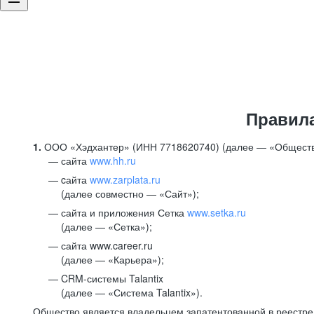
Правил
1.
ООО «Хэдхантер» (ИНН 7718620740) (далее — «Обществ
сайта
www.hh.ru
cайта
www.zarplata.ru
(далее совместно — «Сайт»);
сайта и приложения Сетка
www.setka.ru
(далее — «Сетка»);
сайта www.career.ru
(далее — «Карьера»);
CRM-системы Talantix
(далее — «Система Talantix»).
Общество является владельцем запатентованной в реестр