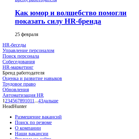
Как юмор и волшебство помогли
показать силу HR-бренда
25 февраля
HR-беседы
Управление персоналом
Поиск персонала
Собеседования
HR-маркетинг
Бренд работодателя
Оценка и развитие навыков
Трудовое право
Обновления
Автоматизация HR
1
2
3
4
5
6
7
8
9
10
11
...
43
дальше
HeadHunter
Размещение вакансий
Поиск по резюме
О компании
Наши вакансии