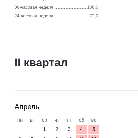
36-часовая неделя
108,0
24-часовая неделя
72,0
II квартал
Апрель
пн
вт
ср
чт
пт
сб
вс
1
2
3
4
5