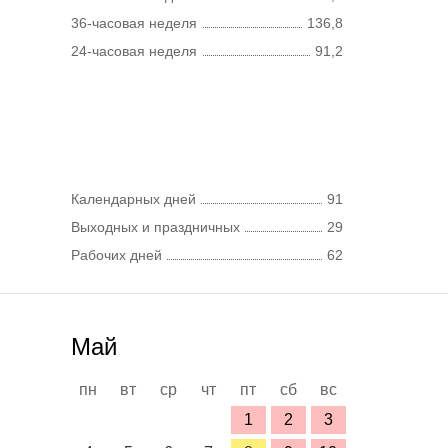
36-часовая неделя
136,8
24-часовая неделя
91,2
Календарных дней
91
Выходных и праздничных
29
Рабочих дней
62
Май
пн
вт
ср
чт
пт
сб
вс
1
2
3