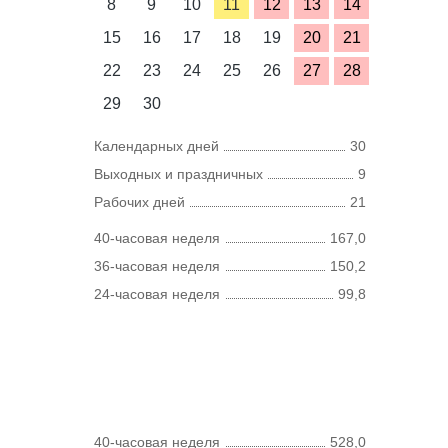
8
9
10
11
12
13
14
15
16
17
18
19
20
21
22
23
24
25
26
27
28
29
30
Календарных дней
30
Выходных и праздничных
9
Рабочих дней
21
40-часовая неделя
167,0
36-часовая неделя
150,2
24-часовая неделя
99,8
40-часовая неделя
528,0