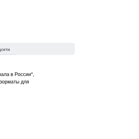
цсети
ала в России*,
 форматы для