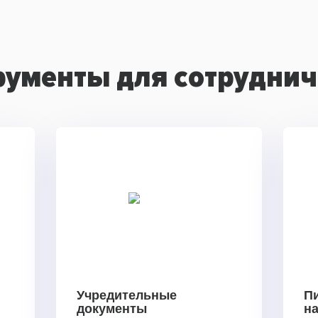
рументы для сотруднич
Учредительные
П
документы
н