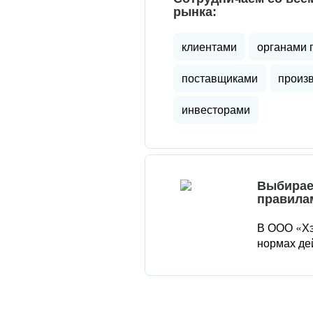
рынка:
клиентами
органами 
поставщиками
произ
инвесторами
Выбирае
правила
В ООО «Хэ
нормах де