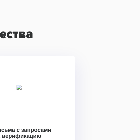
ества
исьма с запросами
а верификацию