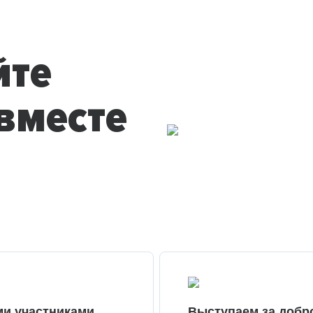
йте
вместе
ми участниками
Выступаем за добр