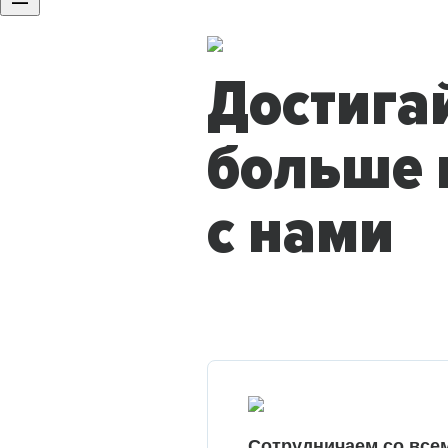
Достига
больше 
с нами
Сотрудничаем со все