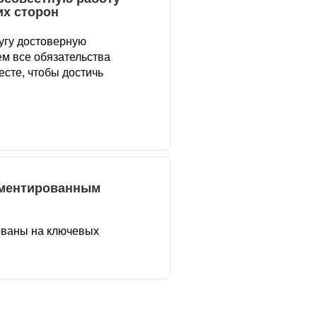
их сторон
угу достоверную
м все обязательства
сте, чтобы достичь
аментированным
ованы на ключевых