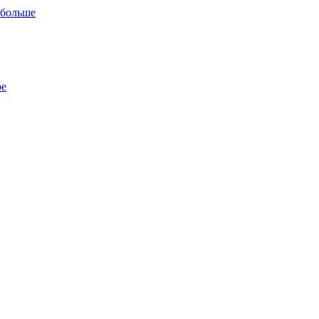
 больше
ре