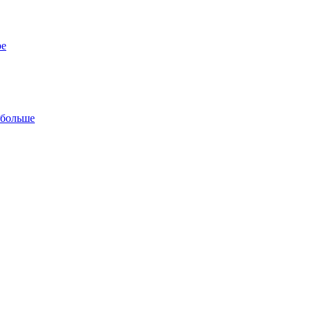
ре
 больше