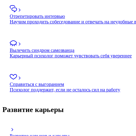
Отрепетировать интервью
Научим проходить собеседование и отвечать на неудобные
Вылечить синдром самозванца
Карьерный психолог поможет чувствовать себя увереннее
Справиться с выгоранием
Психолог поддержит, если не осталось сил на работу
Развитие карьеры
Развитие навыков и карьеры