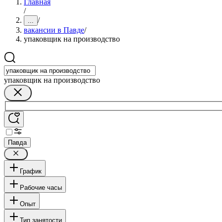
Главная
/
/
...
вакансии в Павде
/
упаковщик на производство
упаковщик на производство
Павда
График
Рабочие часы
Опыт
Тип занятости